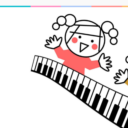
コ
ン
テ
ン
ツ
へ
ス
キ
ッ
プ
(Enter
を
押
す)