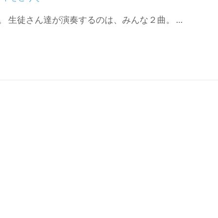
発
 生徒さん達が演奏するのは、みんな２曲。 …
表
会
♬)